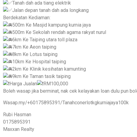
Tanah dah ada tiang elektrik
Jalan depan tanah dah ada longkang
Berdekatan Kediaman:
500m Ke Masjid kampung kurnia jaya
500m Ke Sekolah rendah agama rakyat nurul
6km Ke Taiping utara toll plaza
7km Ke Aeon taiping
8km Ke Lotus taiping
10km Ke Hospital taiping
2km Ke Klinik kesihatan kamunting
9km Ke Taman tasik taiping
Harga Jualan
RM100,000
Boleh wasap jika berminat, nak cek kelayakan loan dulu pun boleh
Wasap.my/+60175895391/Tanahconerlotkgkurniajaya100k
Rubi Hasman
0175895391
Maxxan Realty