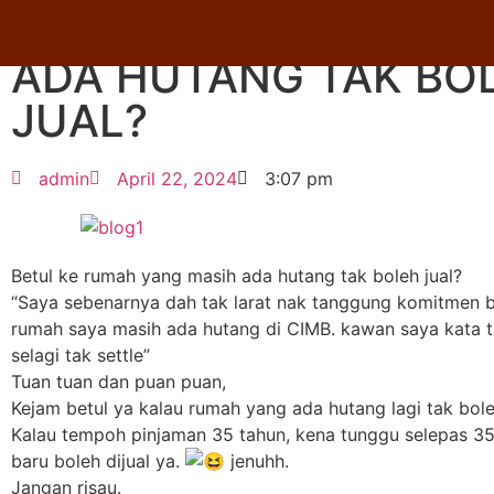
BETUL KE RUMAH MA
ADA HUTANG TAK BO
JUAL?
admin
April 22, 2024
3:07 pm
Betul ke rumah yang masih ada hutang tak boleh jual?
“Saya sebenarnya dah tak larat nak tanggung komitmen b
rumah saya masih ada hutang di CIMB. kawan saya kata ta
selagi tak settle”
Tuan tuan dan puan puan,
Kejam betul ya kalau rumah yang ada hutang lagi tak boleh
Kalau tempoh pinjaman 35 tahun, kena tunggu selepas 35
baru boleh dijual ya.
jenuhh.
Jangan risau.