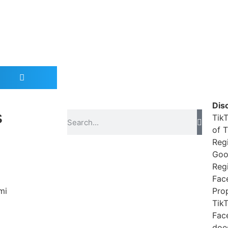
Dis
s
Tik
of 
Reg
Goo
Reg
Fac
mi
Prop
Tik
Fac
doe