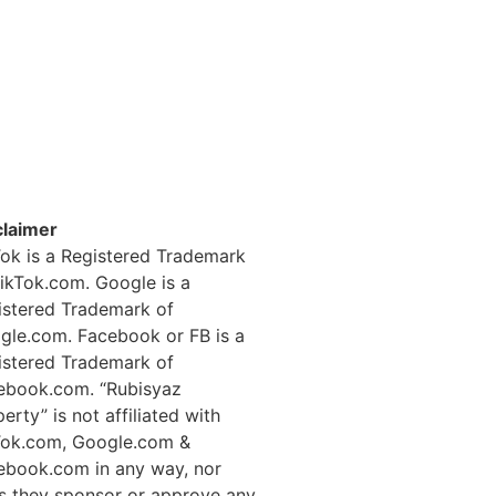
claimer
Tok is a Registered Trademark
TikTok.com. Google is a
istered Trademark of
gle.com. ​Facebook or FB is a
istered Trademark of
ebook.com. “Rubisyaz
erty” is not affiliated with
Tok.com, ​Google.com &
ebook.com in any way, nor
s they sponsor or approve any