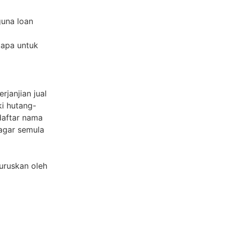
guna loan
siapa untuk
rjanjian jual
ki hutang-
daftar nama
cagar semula
iuruskan oleh