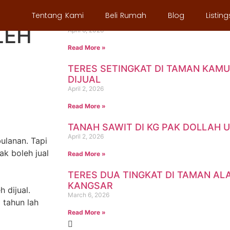
SIH
Tentang Kami
Beli Rumah
Blog
Listing
SEMI D SETINGKAT DI TAMAN DES
LEH
April 6, 2026
Read More »
TERES SETINGKAT DI TAMAN KAM
DIJUAL
April 2, 2026
Read More »
TANAH SAWIT DI KG PAK DOLLAH 
April 2, 2026
ulanan. Tapi
k boleh jual
Read More »
TERES DUA TINGKAT DI TAMAN A
KANGSAR
 dijual.
March 6, 2026
 tahun lah
Read More »